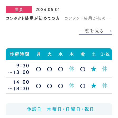
眼」による治療を始めました。治療は選定療養となるた
重要
2024.05.01
め、薬剤は自己負担（１か月税込み4000円）となりま
す。適応は、５歳以上の成長期にある小児です。近視の
コンタクト装用が初めての方
コンタクト装用が初めて
進行を止める治療ではなく、進行を緩やかにする治療
の方は予約が必要です。 ホームページ上から予約をお
一覧を見る
であり、効果が認められない場合もあります。一度処方
願い致します。
した薬剤の返品・返金はできません。また、同日にコンタ
クトの検査・処方を行うことはできません。
診療時間
月
火
水
木
金
土
日・祝
9：30
休
休
★
～13：00
14：00
休
休
★
～18：30
休診日
木曜日・日曜日・祝日